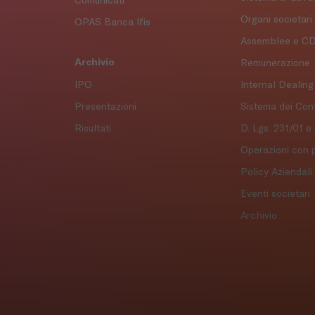
Comunicati
Organi societari
OPAS Banca Ifis
Assemblee e C
Archivio
Remunerazione
IPO
Internal Dealing
Presentazioni
Sistema dei Contr
Risultati
D. Lgs. 231/01 e
Operazioni con p
Policy Aziendali
Eventi societari
Archivio