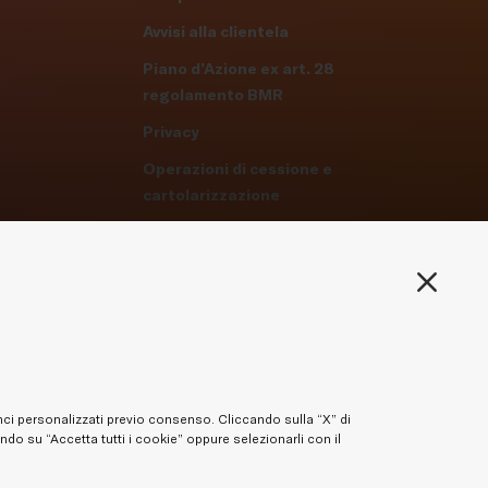
Avvisi alla clientela
Piano d’Azione ex art. 28
regolamento BMR
Privacy
Operazioni di cessione e
cartolarizzazione
Privacy-Cookie Policy
Gestisci preferenze - Cookie
Whistleblowing
Accessibilità
unci personalizzati previo consenso. Cliccando sulla “X” di
ando su “Accetta tutti i cookie” oppure selezionarli con il