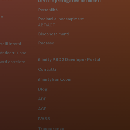
Diritti e prerogative dei clienti
Portabilità
DA
Reclami e inadempimenti
ABF/ACF
Disconoscimenti
Recesso
olli Interni
 Anticorruzione
illimity PSD2 Developer Portal
arti correlate
Contatti
illimitybank.com
Blog
ABF
ACF
IVASS
Trasparenza