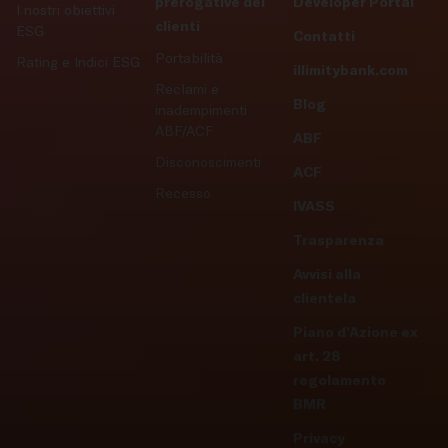
prerogative dei
Developer Portal
I nostri obiettivi
clienti
ESG
Contatti
Portabilità
Rating e Indici ESG
illimitybank.com
Reclami e
Blog
inadempimenti
ABF/ACF
ABF
Disconoscimenti
ACF
Recesso
IVASS
Trasparenza
Avvisi alla
clientela
Piano d’Azione ex
art. 28
regolamento
BMR
Privacy