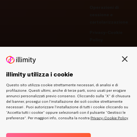
Operazioni di
cessione e
cartolarizzazione
Privacy-Cookie
Policy
Gestisci
preferenze -
Cookie
illimity utilizza i cookie
Whistleblowing
Questo sito utilizza cookie strettamente necessari, di analisi e di
Accessibilità
profilazione. Questi ultimi, anche di terze parti, sono usati per erogare
annunci personalizzati previo consenso. Cliccando sulla “X” di chiusura
del banner, prosegui con l’installazione dei soli cookie strettamente
necessari . Puoi autorizzare l’installazione di tutti i cookie cliccando su
“Accetta tutti i cookie” oppure selezionarli con il pulsante “Gestisci le
preferenze”. Per maggiori info, consulta la nostra
Privacy-Cookie Policy
.
illimity Bank S.p.A. | Sede: Via Soperga 9 – 20127 Milano - Capitale Sociale
Euro 54.789.379,31 (sottoscritti e versati) - Iscritta al Registro delle imprese