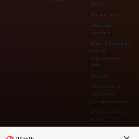
IVASS
Trasparenza
Avvisi alla
clientela
Piano d’Azione ex
art. 28
regolamento
BMR
Privacy
Operazioni di
cessione e
cartolarizzazione
Privacy-Cookie
Policy
Gestisci
preferenze -