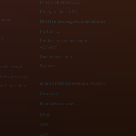
I nostri obiettivi ESG
Rating e Indici ESG
ernance
Diritti e prerogative dei clienti
Portabilità
DA
Reclami e inadempimenti
ABF/ACF
Disconoscimenti
Recesso
olli Interni
 Anticorruzione
illimity PSD2 Developer Portal
arti correlate
Contatti
illimitybank.com
Blog
ABF
ACF