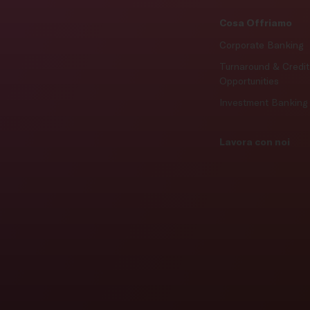
Cosa Offriamo
Corporate Banking
Turnaround & Credit
Opportunities
Investment Banking
Lavora con noi