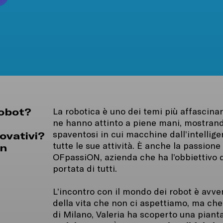
robot?
La robotica è uno dei temi più affascinan
i
ne hanno attinto a piene mani, mostrando
spaventosi in cui macchine dall’intelli
ovativi?
tutte le sue attività. È anche la passione
un
OFpassiON, azienda che ha l’obbiettivo d
portata di tutti.
L’incontro con il mondo dei robot è avve
della vita che non ci aspettiamo, ma che 
di Milano, Valeria ha scoperto una pianta