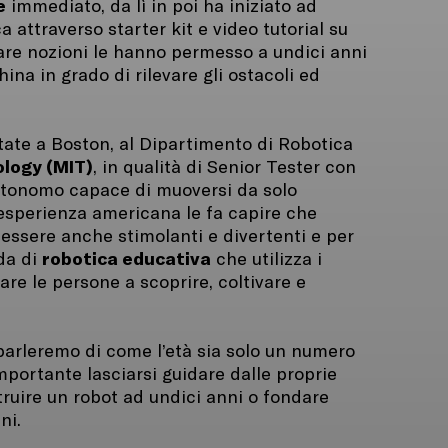
e
immediato, da lì in poi ha iniziato ad
 attraverso starter kit e video tutorial su
rare nozioni le hanno permesso a undici anni
ina in grado di rilevare gli ostacoli ed
tate a Boston, al Dipartimento di Robotica
logy (MIT)
, in qualità di Senior Tester con
autonomo capace di muoversi da solo
esperienza americana le fa capire che
essere anche stimolanti e divertenti e per
robotica educativa
da di
che utilizza i
re le persone a scoprire, coltivare e
 parleremo di come l’età sia solo un numero
importante lasciarsi guidare dalle proprie
truire un robot ad undici anni o fondare
ni.