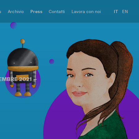
s
Archivio
Press
Contatti
Lavora con noi
IT
EN
EMBRE 2021 –