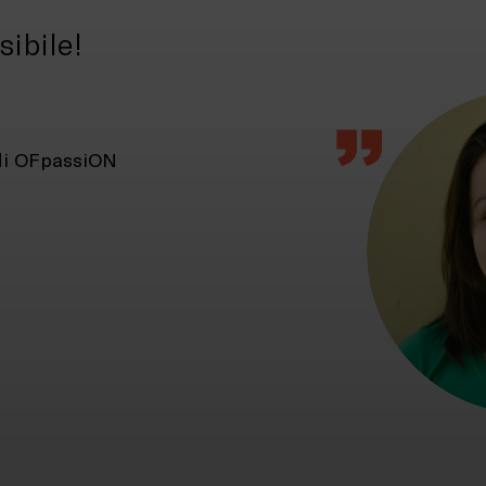
ibile!
di OFpassiON