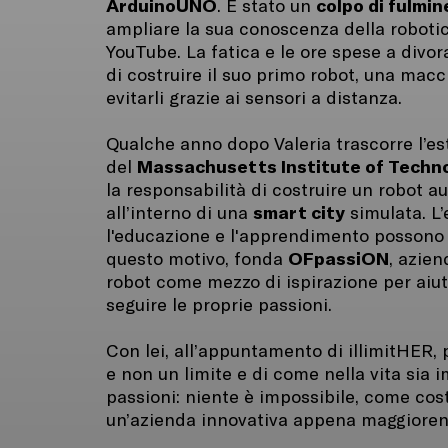
ArduinoUNO
colpo di fulmin
. È stato un
ampliare la sua conoscenza della robotica
YouTube. La fatica e le ore spese a divo
di costruire il suo primo robot, una macch
evitarli grazie ai sensori a distanza.
Qualche anno dopo Valeria trascorre l’es
Massachusetts Institute of Techno
del
la responsabilità di costruire un robot 
smart city
all’interno di una
simulata. L’
l'educazione e l'apprendimento possono 
OFpassiON
questo motivo, fonda
, azien
robot come mezzo di ispirazione per aiuta
seguire le proprie passioni.
Con lei, all’appuntamento di illimitHER,
e non un limite e di come nella vita sia 
passioni: niente è impossibile, come cos
un’azienda innovativa appena maggioren