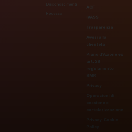
Disconoscimenti
ACF
Recesso
IVASS
Trasparenza
Avvisi alla
clientela
Piano d’Azione ex
art. 28
regolamento
BMR
Privacy
Operazioni di
cessione e
cartolarizzazione
Privacy-Cookie
Policy