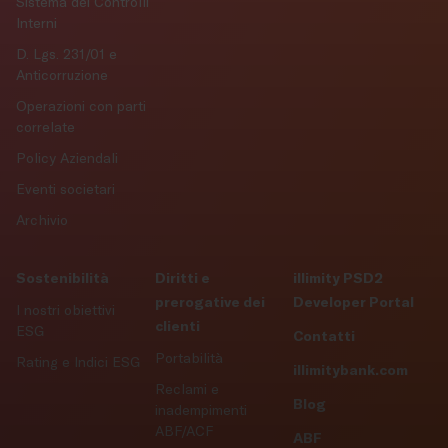
Sistema dei Controlli
Interni
D. Lgs. 231/01 e
Anticorruzione
Operazioni con parti
correlate
Policy Aziendali
Eventi societari
Archivio
Sostenibilità
Diritti e
illimity PSD2
prerogative dei
Developer Portal
I nostri obiettivi
clienti
ESG
Contatti
Portabilità
Rating e Indici ESG
illimitybank.com
Reclami e
Blog
inadempimenti
ABF/ACF
ABF