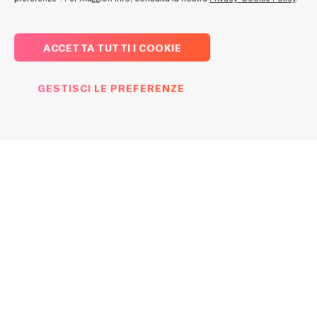
equity e semi-equity per PMI italiane con
squilibri finanziari ma con solide prospettive di
ACCETTA TUTTI I COOKIE
rilancio.
Fondo iREC: attivo da agosto 2022, nasce
GESTISCI LE PREFERENZE
dall’iniziativa congiunta di Fürstenberg SGR ed
illimity Bank. Si concentra sui crediti
deteriorati assistiti da garanzie immobiliari
(UTP e NPL), oltre che a strumenti di equity,
semi-equity e asset immobiliari.