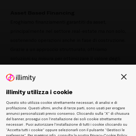
Asset Based Financing
Eroghiamo finanziamenti garantiti da asset,
principalmente nel settore real-estate ma non solo,
sostenendo operazioni anche in fase di costruzione.
Grazie a un approccio strutturato, offriamo
soluzioni su misura per ottimizzare il valore degli
asset e favorire la crescita delle imprese.
Fondi UTP
illimity utilizza i cookie
Attraverso Fürstenberg SGR gestiamo fondi di
Questo sito utilizza cookie strettamente necessari, di analisi e di
investimento alternativi focalizzati su PMI italiane
profilazione. Questi ultimi, anche di terze parti, sono usati per erogare
in squilibrio finanziario ma con solide prospettive di
annunci personalizzati previo consenso. Cliccando sulla “X” di chiusura
del banner, prosegui con l’installazione dei soli cookie strettamente
rilancio.
necessari . Puoi autorizzare l’installazione di tutti i cookie cliccando su
“Accetta tutti i cookie” oppure selezionarli con il pulsante “Gestisci le
Fondo iCCT: investe in crediti UTP, strumenti di
preferenze”. Per maggiori info, consulta la nostra
Privacy-Cookie Policy
.