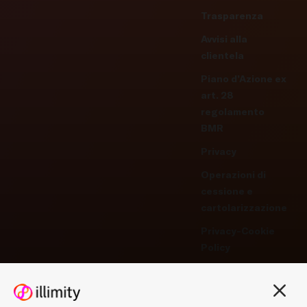
Trasparenza
Avvisi alla
clientela
Piano d’Azione ex
art. 28
regolamento
BMR
Privacy
Operazioni di
cessione e
cartolarizzazione
Privacy-Cookie
Policy
Gestisci
preferenze -
Cookie